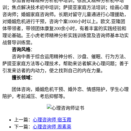
参加曾奇峰精神分析初中培训；徐凯文精神分析初中培
训；焦点解决技术初中培训；萨提亚家庭
方法
培训；绘画心理
咨询师；婚姻家庭咨询师。长期对留守儿童通进行心理援助，
对婚姻危机进行干预，咨询个案1000小时以上。欧文.亚隆团
体带领者，带领团体康复200余小时，有着丰富的实践经验和
理论基础。王小虎老师精神分析实践训练营及咨询师基本功实
战督导训练营。
咨询风格
：
咨询中善于综合运用精神分析、沙盘、催眠、行为
方法
、
萨提亚家庭
方法
等心理技术，帮助来访者解决心理问题；善于
引发来访者的内动力，使之找到自己的内在力量。
擅长领域：
团体
咨询
，婚姻危机干预、婚外恋、情感陪护，学生心理
陪护，考前减压、考后抑郁等。
上一篇：
心理咨询师 宿玉霞
下一篇：
心理咨询师 周素英