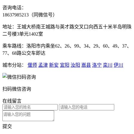
咨询电话：
18637985213（同微信号）
地址：王城大桥南王城路与英才路交叉口向西五十米半岛明珠
二号楼3单元1402室
乘车路线：洛阳市内乘坐62、26、99、34、29、60、49、37、
77、68路公交车即达
城市分站：
偃师
孟津
新安
宜阳
汝阳
嵩县
洛宁
栾川
伊川
扫码微信咨询
在线留言
提交